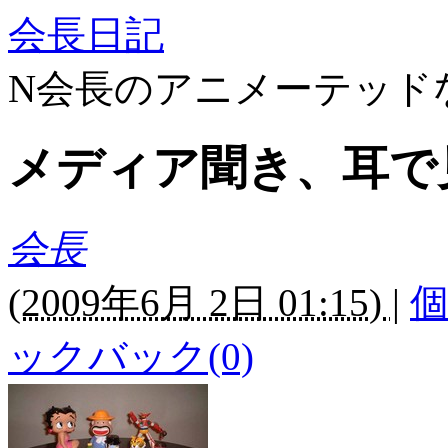
会長日記
N会長のアニメーテッド
メディア聞き、耳で
会長
(
2009年6月 2日 01:15)
|
ックバック(0)